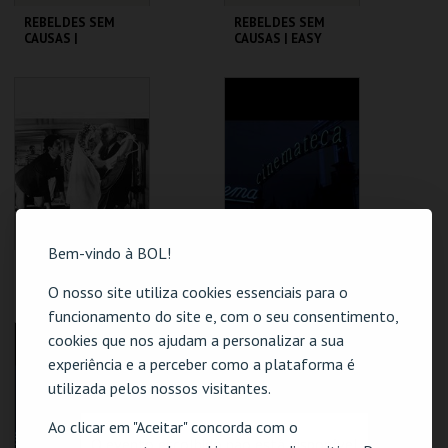
REBELDES SEM
REBELDES SEM
CAUSAS |
CAUSAS | EASY
AMERICAN
RIDER
GRAFFITI
CINEMATECA
CINEMATECA
MAIS INFO
MAIS INFO
COMPRAR
COMPRAR
Bem-vindo à BOL!
REBELDES SEM
REBELDES SEM
CAUSAS | SKIDOO
CAUSAS | ALICE'S
O nosso site utiliza cookies essenciais para o
RESTAURANT
funcionamento do site e, com o seu consentimento,
CINEMATECA
CINEMATECA
cookies que nos ajudam a personalizar a sua
experiência e a perceber como a plataforma é
utilizada pelos nossos visitantes.
MAIS INFO
MAIS INFO
Ao clicar em "Aceitar" concorda com o
COMPRAR
COMPRAR
O evento escolhido não está disponível