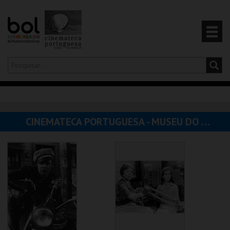
Olá,
iniciar sessão
PT
0
CARRINHO
CINEMATECA PORTUGUESA - MUSEU DO CINEMA
EVENTOS
CARTÕES
PRODUTOS