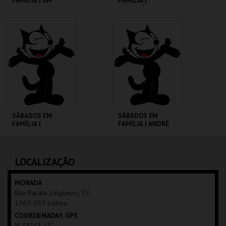
FAMÍLIA | UM
FAMÍLIA |
PORQUINHO
MADAGÁSCAR 2
CHAMADO BABE
CINEMATECA
CINEMATECA
MAIS INFO
MAIS INFO
COMPRAR
COMPRAR
SÁBADOS EM
SÁBADOS EM
FAMÍLIA |
FAMÍLIA | ANDRÉ
MOONFLEET
VALENTE
CINEMATECA
CINEMATECA
LOCALIZAÇÃO
MAIS INFO
MAIS INFO
MORADA
Rua Barata Salgueiro, 39
COMPRAR
COMPRAR
1269-059 Lisboa
COORDENADAS GPS
N: 38º43'15"