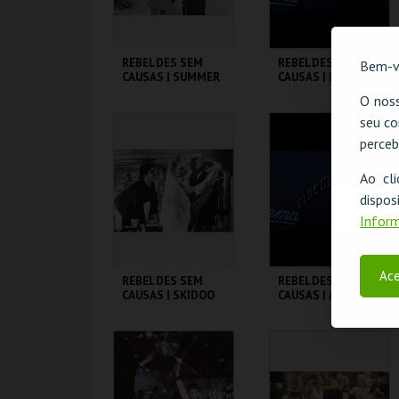
REBELDES SEM
REBELDES SEM
Bem-v
CAUSAS | SUMMER
CAUSAS | FLESH
OF ' 42
O noss
seu co
CINEMATECA
CINEMATECA
perceb
MAIS INFO
MAIS INFO
Ao cl
disp
COMPRAR
COMPRAR
Inform
Ace
REBELDES SEM
REBELDES SEM
CAUSAS | SKIDOO
CAUSAS | ALICE'S
RESTAURANT
CINEMATECA
CINEMATECA
MAIS INFO
MAIS INFO