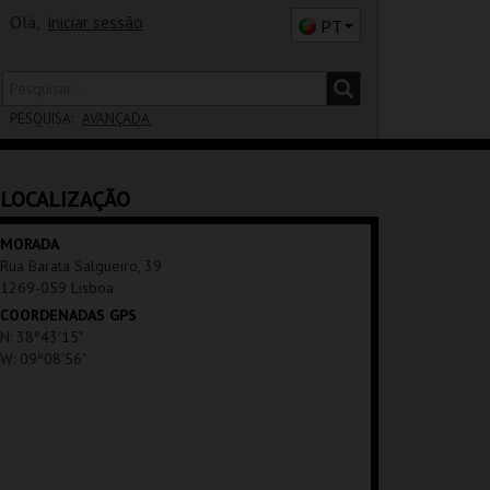
Olá,
iniciar sessão
PT
PESQUISA:
AVANÇADA
DISTRITO
LOCALIZAÇÃO
SALA
MORADA
Rua Barata Salgueiro, 39
1269-059 Lisboa
COORDENADAS GPS
N: 38º43'15"
W: 09º08'56"