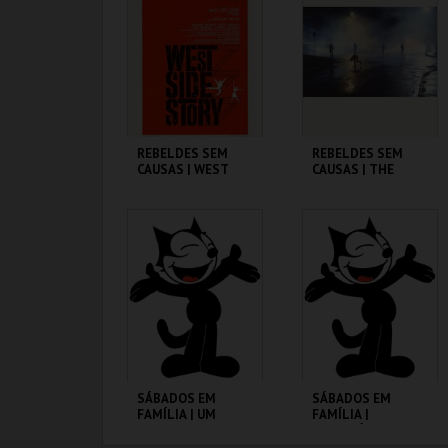
MAIS INFO
MAIS INFO
COMPRAR
COMPRAR
REBELDES SEM
REBELDES SEM
CAUSAS | WEST
CAUSAS | THE
SIDE STORY
OUTSIDERS
CINEMATECA
CINEMATECA
MAIS INFO
MAIS INFO
COMPRAR
COMPRAR
SÁBADOS EM
SÁBADOS EM
FAMÍLIA | UM
FAMÍLIA |
PORQUINHO
MADAGÁSCAR 2
CHAMADO BABE