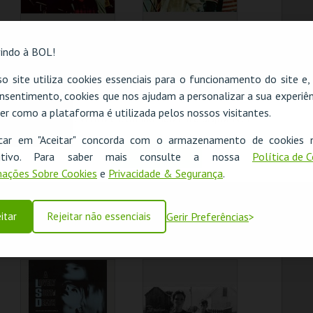
REBELDES SEM
REBELDES SEM
indo à BOL!
CAUSAS |
CAUSAS | EASY
AMERICAN
RIDER
o site utiliza cookies essenciais para o funcionamento do site e
GRAFFITI
nsentimento, cookies que nos ajudam a personalizar a sua experiên
CINEMATECA
CINEMATECA
er como a plataforma é utilizada pelos nossos visitantes.
O evento escolhido não está disponível
MAIS INFO
MAIS INFO
icar em "Aceitar" concorda com o armazenamento de cookies 
OK
ositivo. Para saber mais consulte a nossa
Política de 
COMPRAR
COMPRAR
ações Sobre Cookies
e
Privacidade & Segurança
.
itar
Rejeitar não essenciais
Gerir Preferências
REBELDES SEM
REBELDES SEM
CAUSAS | FLESH
CAUSAS | THE LAST
PICTURE SHOW
CINEMATECA
CINEMATECA
MAIS INFO
MAIS INFO