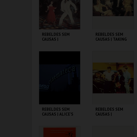
COMPRAR
COMPRAR
REBELDES SEM
REBELDES SEM
CAUSAS |
CAUSAS | TAKING
SATURDAY NIGHT
OFF
FEVER
CINEMATECA
CINEMATECA
MAIS INFO
MAIS INFO
COMPRAR
COMPRAR
REBELDES SEM
REBELDES SEM
CAUSAS | ALICE'S
CAUSAS |
RESTAURANT
AMERICAN
GRAFFITI
CINEMATECA
CINEMATECA