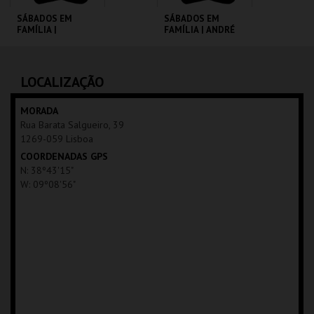
SÁBADOS EM
SÁBADOS EM
FAMÍLIA |
FAMÍLIA | ANDRÉ
MOONFLEET
VALENTE
CINEMATECA
CINEMATECA
LOCALIZAÇÃO
MAIS INFO
MAIS INFO
MORADA
Rua Barata Salgueiro, 39
COMPRAR
COMPRAR
1269-059 Lisboa
COORDENADAS GPS
N: 38º43'15"
W: 09º08'56"