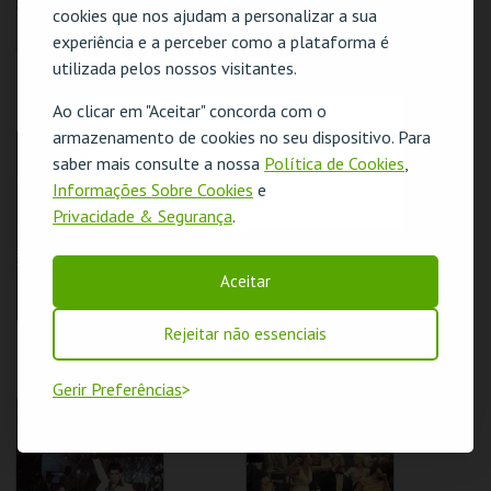
cookies que nos ajudam a personalizar a sua
experiência e a perceber como a plataforma é
utilizada pelos nossos visitantes.
REBELDES SEM
REBELDES SEM
CAUSAS | SKIDOO
CAUSAS | ALICE'S
RESTAURANT
Ao clicar em "Aceitar" concorda com o
O evento escolhido não está disponível
armazenamento de cookies no seu dispositivo. Para
CINEMATECA
CINEMATECA
saber mais consulte a nossa
Política de Cookies
,
OK
Informações Sobre Cookies
e
MAIS INFO
MAIS INFO
Privacidade & Segurança
.
COMPRAR
COMPRAR
Aceitar
Rejeitar não essenciais
REBELDES SEM
REBELDES SEM
CAUSAS | FLESH
CAUSAS | THE LAST
PICTURE SHOW
Gerir Preferências
CINEMATECA
CINEMATECA
MAIS INFO
MAIS INFO