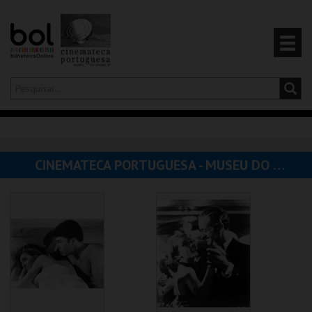
Olá,
iniciar sessão
PT
0
CARRINHO
CINEMATECA PORTUGUESA - MUSEU DO CINEMA
EVENTOS
CARTÕES
PRODUTOS