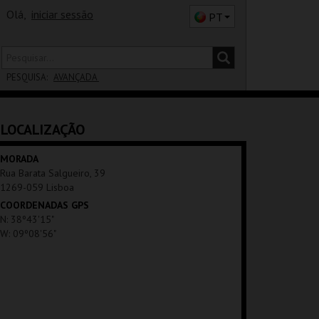
Olá,
iniciar sessão
PT
PESQUISA:
AVANÇADA
DISTRITO
LOCALIZAÇÃO
SALA
MORADA
Rua Barata Salgueiro, 39
1269-059 Lisboa
COORDENADAS GPS
N: 38º43'15"
W: 09º08'56"