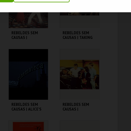
COMPRAR
COMPRAR
REBELDES SEM
REBELDES SEM
CAUSAS |
CAUSAS | TAKING
SATURDAY NIGHT
OFF
FEVER
CINEMATECA
CINEMATECA
MAIS INFO
MAIS INFO
COMPRAR
COMPRAR
REBELDES SEM
REBELDES SEM
CAUSAS | ALICE'S
CAUSAS |
RESTAURANT
AMERICAN
GRAFFITI
CINEMATECA
CINEMATECA