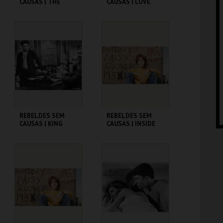
CAUSAS | THE
CAUSAS | LOVE
BLACKBOARD
WITH THE PROPER
JUNGLE
STRANGER
CINEMATECA
CINEMATECA
MAIS INFO
MAIS INFO
COMPRAR
COMPRAR
REBELDES SEM
REBELDES SEM
CAUSAS | KING
CAUSAS | INSIDE
CREOLE
DAISY CLOVER
CINEMATECA
CINEMATECA
MAIS INFO
MAIS INFO
COMPRAR
COMPRAR