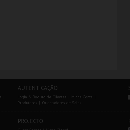
CINEMATECA
CINEMATECA
MAIS INFO
MAIS INFO
COMPRAR
COMPRAR
AUTENTICAÇÃO
s
Login & Registo de Clientes
Minha Conta
Produtores
Orientadores de Salas
PROJECTO