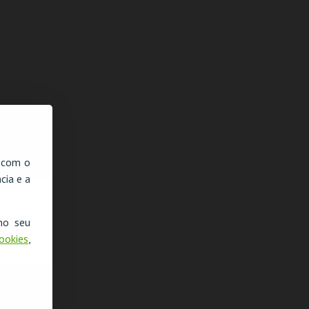
, com o
cia e a
no seu
Cookies
,