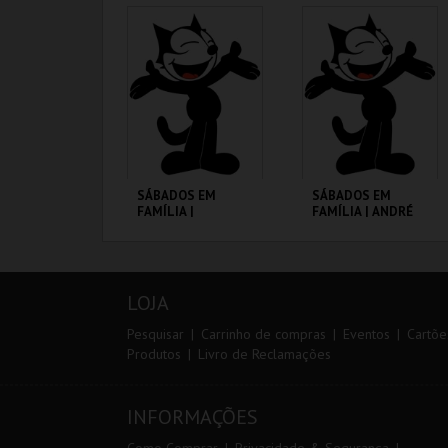
CINEMATECA
CINEMATECA
MAIS INFO
MAIS INFO
COMPRAR
COMPRAR
SÁBADOS EM
SÁBADOS EM
FAMÍLIA |
FAMÍLIA | ANDRÉ
MOONFLEET
VALENTE
CINEMATECA
CINEMATECA
LOJA
MAIS INFO
MAIS INFO
Pesquisar
Carrinho de compras
Eventos
Cartõe
Produtos
Livro de Reclamações
COMPRAR
COMPRAR
INFORMAÇÕES