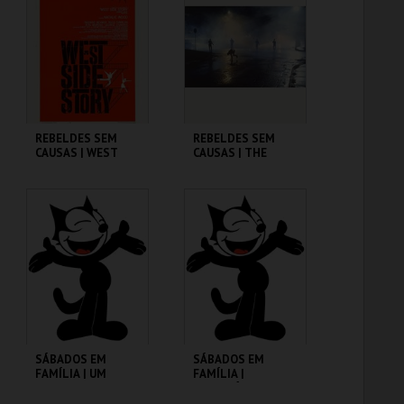
MAIS INFO
MAIS INFO
COMPRAR
COMPRAR
REBELDES SEM
REBELDES SEM
CAUSAS | WEST
CAUSAS | THE
SIDE STORY
OUTSIDERS
CINEMATECA
CINEMATECA
MAIS INFO
MAIS INFO
COMPRAR
COMPRAR
SÁBADOS EM
SÁBADOS EM
FAMÍLIA | UM
FAMÍLIA |
PORQUINHO
MADAGÁSCAR 2
CHAMADO BABE