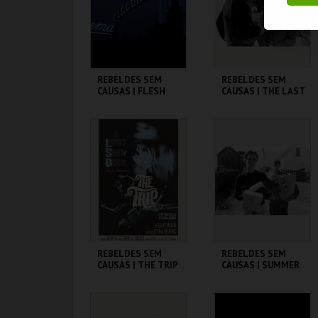
COMPRAR
COMPRAR
REBELDES SEM
REBELDES SEM
CAUSAS | FLESH
CAUSAS | THE LAST
PICTURE SHOW
CINEMATECA
CINEMATECA
MAIS INFO
MAIS INFO
COMPRAR
COMPRAR
REBELDES SEM
REBELDES SEM
CAUSAS | THE TRIP
CAUSAS | SUMMER
(DIRECTOR'S CUT)
OF ' 42
CINEMATECA
CINEMATECA