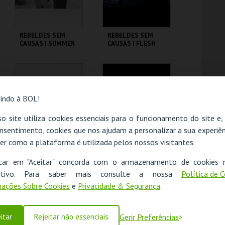
REBELDES SEM
REBELDES SEM
CAUSAS | SUMMER
CAUSAS | FLESH
OF ' 42
CINEMATECA
CINEMATECA
indo à BOL!
MAIS INFO
MAIS INFO
o site utiliza cookies essenciais para o funcionamento do site e
COMPRAR
COMPRAR
nsentimento, cookies que nos ajudam a personalizar a sua experiên
er como a plataforma é utilizada pelos nossos visitantes.
O evento escolhido não está disponível
REBELDES SEM
REBELDES SEM
icar em "Aceitar" concorda com o armazenamento de cookies 
CAUSAS | SKIDOO
CAUSAS | ALICE'S
OK
ositivo. Para saber mais consulte a nossa
Política de 
RESTAURANT
ações Sobre Cookies
e
Privacidade & Segurança
.
CINEMATECA
CINEMATECA
itar
Rejeitar não essenciais
Gerir Preferências
MAIS INFO
MAIS INFO