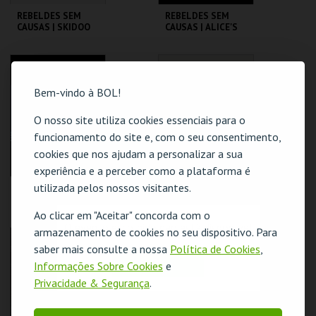
REBELDES SEM
REBELDES SEM
CAUSAS | SKIDOO
CAUSAS | ALICE'S
RESTAURANT
CINEMATECA
CINEMATECA
Bem-vindo à BOL!
MAIS INFO
MAIS INFO
O nosso site utiliza cookies essenciais para o
COMPRAR
COMPRAR
funcionamento do site e, com o seu consentimento,
cookies que nos ajudam a personalizar a sua
experiência e a perceber como a plataforma é
utilizada pelos nossos visitantes.
REBELDES SEM
REBELDES SEM
CAUSAS | FLESH
CAUSAS | THE LAST
PICTURE SHOW
Ao clicar em "Aceitar" concorda com o
O evento escolhido não está disponível
armazenamento de cookies no seu dispositivo. Para
CINEMATECA
CINEMATECA
saber mais consulte a nossa
Política de Cookies
,
OK
Informações Sobre Cookies
e
MAIS INFO
MAIS INFO
Privacidade & Segurança
.
COMPRAR
COMPRAR