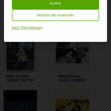
Aceitar
Rejeitar não essenciais
REBELDES SEM
REBELDES SEM
CAUSAS |
CAUSAS | TAKING
SATURDAY NIGHT
OFF
Gerir Preferências
FEVER
CINEMATECA
CINEMATECA
MAIS INFO
MAIS INFO
COMPRAR
COMPRAR
REBELDES SEM
REBELDES SEM
CAUSAS | THE TRIP
CAUSAS | SUMMER
(DIRECTOR'S CUT)
OF ' 42
CINEMATECA
CINEMATECA
MAIS INFO
MAIS INFO