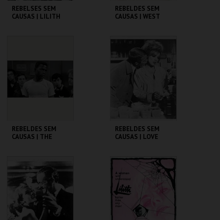
REBELSES SEM
REBELDES SEM
CAUSAS | LILITH
CAUSAS | WEST
SIDE STORY
CINEMATECA
CINEMATECA
MAIS INFO
MAIS INFO
COMPRAR
REBELDES SEM
REBELDES SEM
CAUSAS | THE
CAUSAS | LOVE
BLACKBOARD
WITH THE PROPER
JUNGLE
STRANGER
CINEMATECA
CINEMATECA
MAIS INFO
MAIS INFO
COMPRAR
COMPRAR