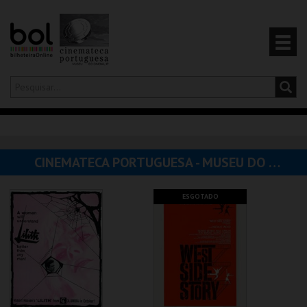
Olá,
iniciar sessão
PT
0
CARRINHO
CINEMATECA PORTUGUESA - MUSEU DO CINEMA
EVENTOS
ESGOTADO
CARTÕES
PRODUTOS