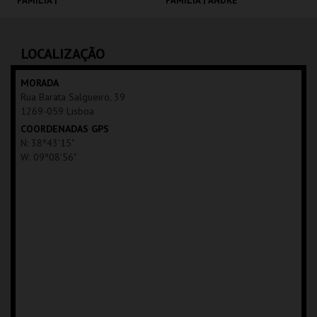
FAMÍLIA |
FAMÍLIA | ANDRÉ
MOONFLEET
VALENTE
CINEMATECA
CINEMATECA
LOCALIZAÇÃO
MAIS INFO
MAIS INFO
MORADA
Rua Barata Salgueiro, 39
COMPRAR
COMPRAR
1269-059 Lisboa
COORDENADAS GPS
N: 38º43'15"
W: 09º08'56"