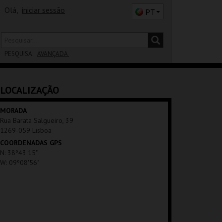
Olá,
iniciar sessão
PT
PESQUISA:
AVANÇADA
DISTRITO
LOCALIZAÇÃO
SALA
MORADA
Rua Barata Salgueiro, 39
1269-059 Lisboa
COORDENADAS GPS
N: 38º43'15"
W: 09º08'56"