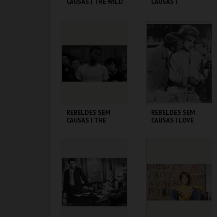
CAUSAS | THE WILD
CAUSAS |
ONE
SPLENDOR IN THE
GRASS
CINEMATECA
CINEMATECA
MAIS INFO
MAIS INFO
COMPRAR
COMPRAR
REBELDES SEM
REBELDES SEM
CAUSAS | THE
CAUSAS | LOVE
BLACKBOARD
WITH THE PROPER
JUNGLE
STRANGER
CINEMATECA
CINEMATECA
MAIS INFO
MAIS INFO
COMPRAR
COMPRAR