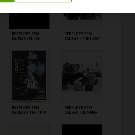
COMPRAR
COMPRAR
REBELDES SEM
REBELDES SEM
CAUSAS | FLESH
CAUSAS | THE LAST
PICTURE SHOW
CINEMATECA
CINEMATECA
MAIS INFO
MAIS INFO
COMPRAR
COMPRAR
REBELDES SEM
REBELDES SEM
CAUSAS | THE TRIP
CAUSAS | SUMMER
(DIRECTOR'S CUT)
OF ' 42
CINEMATECA
CINEMATECA