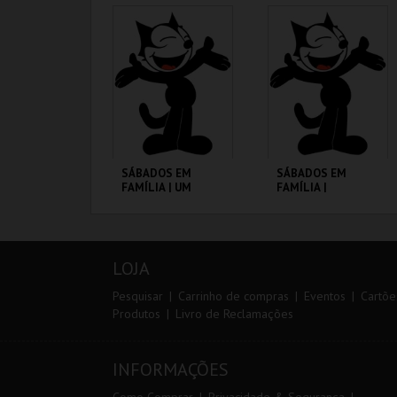
CINEMATECA
CINEMATECA
MAIS INFO
MAIS INFO
COMPRAR
COMPRAR
SÁBADOS EM
SÁBADOS EM
FAMÍLIA | UM
FAMÍLIA |
PORQUINHO
MADAGÁSCAR 2
CHAMADO BABE
CINEMATECA
CINEMATECA
LOJA
MAIS INFO
MAIS INFO
Pesquisar
Carrinho de compras
Eventos
Cartõe
Produtos
Livro de Reclamações
COMPRAR
COMPRAR
INFORMAÇÕES