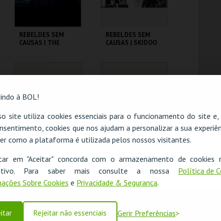
REBELDES SEM
REBELDES SEM
CAUSAS | THE
CAUSAS | SKIDOO
WARRIORS
CINEMATECA
CINEMATECA
indo à BOL!
MAIS INFO
MAIS INFO
o site utiliza cookies essenciais para o funcionamento do site e
COMPRAR
COMPRAR
nsentimento, cookies que nos ajudam a personalizar a sua experiên
er como a plataforma é utilizada pelos nossos visitantes.
O evento escolhido não está disponível
REBELDES SEM
REBELDES SEM
icar em "Aceitar" concorda com o armazenamento de cookies 
CAUSAS |
CAUSAS | EASY
OK
ositivo. Para saber mais consulte a nossa
Política de 
AMERICAN
RIDER
GRAFFITI
ações Sobre Cookies
e
Privacidade & Segurança
.
CINEMATECA
CINEMATECA
itar
Rejeitar não essenciais
Gerir Preferências
MAIS INFO
MAIS INFO