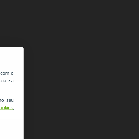
, com o
cia e a
no seu
Cookies
,