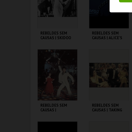
COMPRAR
COMPRAR
REBELDES SEM
REBELDES SEM
CAUSAS | SKIDOO
CAUSAS | ALICE'S
RESTAURANT
CINEMATECA
CINEMATECA
MAIS INFO
MAIS INFO
COMPRAR
COMPRAR
REBELDES SEM
REBELDES SEM
CAUSAS |
CAUSAS | TAKING
SATURDAY NIGHT
OFF
FEVER
CINEMATECA
CINEMATECA