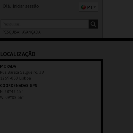
Olá,
iniciar sessão
PT
PESQUISA:
AVANÇADA
DISTRITO
LOCALIZAÇÃO
SALA
MORADA
Rua Barata Salgueiro, 39
1269-059 Lisboa
COORDENADAS GPS
N: 38º43'15"
W: 09º08'56"