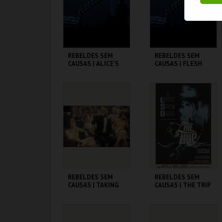
COMPRAR
COMPRAR
REBELDES SEM
REBELDES SEM
CAUSAS | ALICE'S
CAUSAS | FLESH
RESTAURANT
CINEMATECA
CINEMATECA
MAIS INFO
MAIS INFO
COMPRAR
COMPRAR
REBELDES SEM
REBELDES SEM
CAUSAS | TAKING
CAUSAS | THE TRIP
OFF
(DIRECTOR'S CUT)
CINEMATECA
CINEMATECA