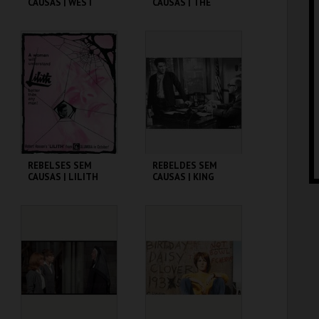
CAUSAS | WEST
CAUSAS | THE
SIDE STORY
BLACKBOARD
JUNGLE
CINEMATECA
CINEMATECA
MAIS INFO
MAIS INFO
COMPRAR
REBELSES SEM
REBELDES SEM
CAUSAS | LILITH
CAUSAS | KING
CREOLE
CINEMATECA
CINEMATECA
MAIS INFO
MAIS INFO
COMPRAR
COMPRAR