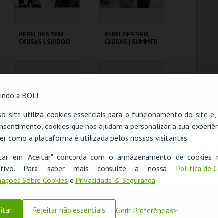
REBELDES SEM
REBELDES SEM
CAUSAS | SKIDOO
CAUSAS | SUMMER
OF ' 42
CINEMATECA
CINEMATECA
indo à BOL!
MAIS INFO
MAIS INFO
o site utiliza cookies essenciais para o funcionamento do site e
COMPRAR
COMPRAR
nsentimento, cookies que nos ajudam a personalizar a sua experiên
er como a plataforma é utilizada pelos nossos visitantes.
O evento escolhido não está disponível
REBELDES SEM
REBELDES SEM
icar em "Aceitar" concorda com o armazenamento de cookies 
CAUSAS | EASY
CAUSAS | SKIDOO
OK
ositivo. Para saber mais consulte a nossa
Política de 
RIDER
ações Sobre Cookies
e
Privacidade & Segurança
.
CINEMATECA
CINEMATECA
itar
Rejeitar não essenciais
Gerir Preferências
MAIS INFO
MAIS INFO