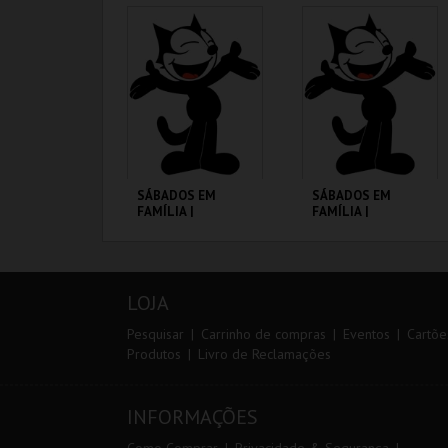
CINEMATECA
CINEMATECA
MAIS INFO
MAIS INFO
COMPRAR
COMPRAR
SÁBADOS EM
SÁBADOS EM
FAMÍLIA |
FAMÍLIA |
MADAGÁSCAR 2
MOONFLEET
CINEMATECA
CINEMATECA
LOJA
MAIS INFO
MAIS INFO
Pesquisar
Carrinho de compras
Eventos
Cartõe
Produtos
Livro de Reclamações
COMPRAR
COMPRAR
INFORMAÇÕES