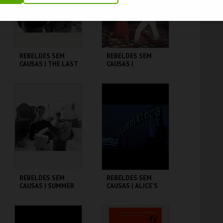
COMPRAR
COMPRAR
REBELDES SEM
REBELDES SEM
CAUSAS | THE LAST
CAUSAS |
PICTURE SHOW
SATURDAY NIGHT
FEVER
CINEMATECA
CINEMATECA
MAIS INFO
MAIS INFO
COMPRAR
COMPRAR
REBELDES SEM
REBELDES SEM
CAUSAS | SUMMER
CAUSAS | ALICE'S
OF ' 42
RESTAURANT
CINEMATECA
CINEMATECA