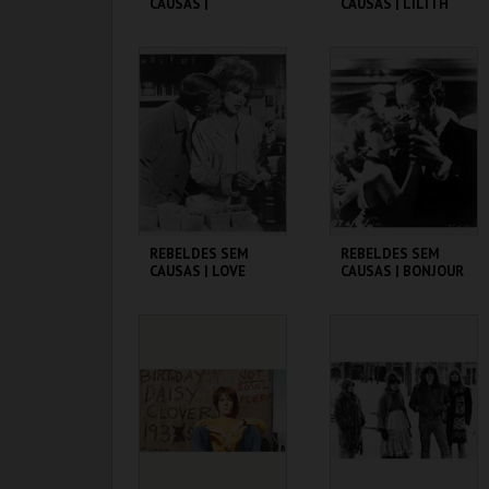
CAUSAS |
CAUSAS | LILITH
SPLENDOR IN THE
GRASS
CINEMATECA
CINEMATECA
MAIS INFO
MAIS INFO
COMPRAR
REBELDES SEM
REBELDES SEM
CAUSAS | LOVE
CAUSAS | BONJOUR
WITH THE PROPER
TRISTESSE
STRANGER
CINEMATECA
CINEMATECA
MAIS INFO
MAIS INFO
COMPRAR
COMPRAR