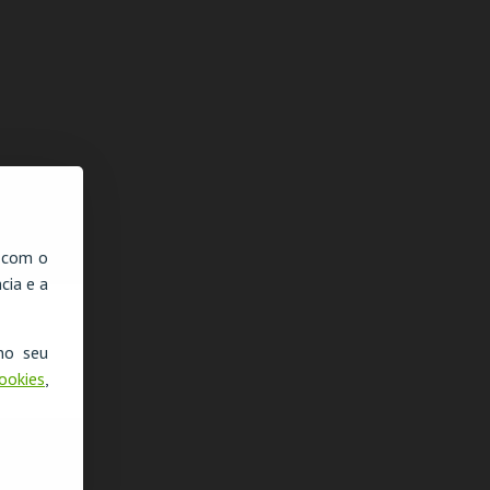
, com o
cia e a
no seu
Cookies
,