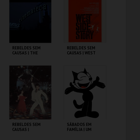
MAIS INFO
MAIS INFO
COMPRAR
COMPRAR
REBELDES SEM
REBELDES SEM
CAUSAS | THE
CAUSAS | WEST
WARRIORS
SIDE STORY
CINEMATECA
CINEMATECA
MAIS INFO
MAIS INFO
COMPRAR
COMPRAR
REBELDES SEM
SÁBADOS EM
CAUSAS |
FAMÍLIA | UM
SATURDAY NIGHT
PORQUINHO
FEVER
CHAMADO BABE