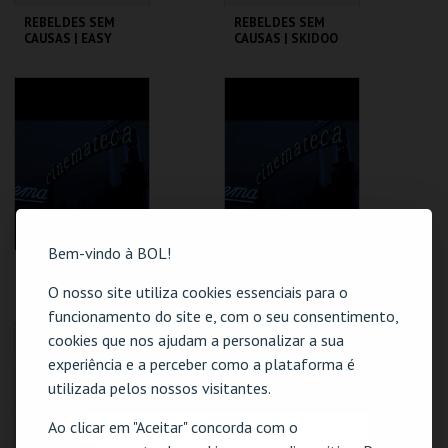
REBELDES SEM
REBELDES SEM
CAUSAS | EASY
CAUSAS | SKIDOO
RIDER
CINEMATECA
CINEMATECA
MAIS INFO
MAIS INFO
COMPRAR
COMPRAR
Bem-vindo à BOL!
REBELDES SEM
REBELDES SEM
CAUSAS | ALICE'S
CAUSAS | FLESH
O nosso site utiliza cookies essenciais para o
RESTAURANT
funcionamento do site e, com o seu consentimento,
CINEMATECA
CINEMATECA
cookies que nos ajudam a personalizar a sua
experiência e a perceber como a plataforma é
utilizada pelos nossos visitantes.
MAIS INFO
MAIS INFO
Ao clicar em "Aceitar" concorda com o
COMPRAR
COMPRAR
O evento escolhido não está disponível