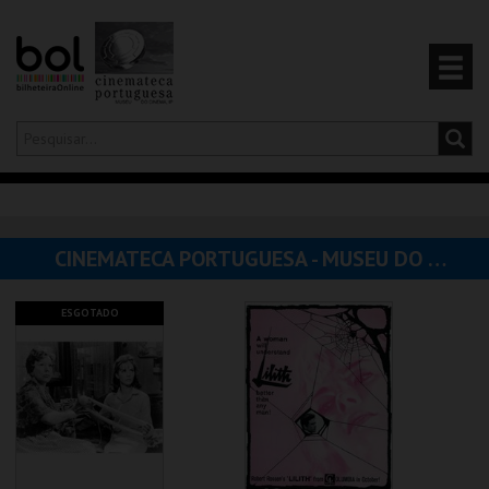
Olá,
iniciar sessão
PT
0
CARRINHO
CINEMATECA PORTUGUESA - MUSEU DO CINEMA
EVENTOS
ESGOTADO
CARTÕES
PRODUTOS