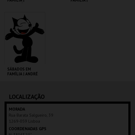
FAMÍLIA |
FAMÍLIA |
MADAGÁSCAR 2
MOONFLEET
CINEMATECA
CINEMATECA
MAIS INFO
MAIS INFO
COMPRAR
COMPRAR
SÁBADOS EM
FAMÍLIA | ANDRÉ
VALENTE
CINEMATECA
LOCALIZAÇÃO
MAIS INFO
MORADA
Rua Barata Salgueiro, 39
COMPRAR
1269-059 Lisboa
COORDENADAS GPS
N: 38º43'15"