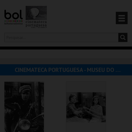
Olá,
iniciar sessão
PT
0
CARRINHO
CINEMATECA PORTUGUESA - MUSEU DO CINEMA
EVENTOS
CARTÕES
PRODUTOS