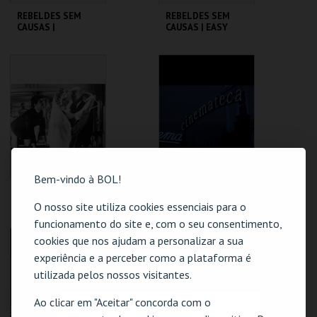
REBELDES SEM
REBELDES SEM
CAUSAS |
CAUSAS | EASY
AMERICAN
RIDER
GRAFFITI
CINEMATECA
CINEMATECA
MAIS INFO
MAIS INFO
COMPRAR
COMPRAR
Bem-vindo à BOL!
REBELDES SEM
REBELDES SEM
CAUSAS | SKIDOO
CAUSAS | ALICE'S
O nosso site utiliza cookies essenciais para o
RESTAURANT
funcionamento do site e, com o seu consentimento,
CINEMATECA
CINEMATECA
cookies que nos ajudam a personalizar a sua
experiência e a perceber como a plataforma é
utilizada pelos nossos visitantes.
MAIS INFO
MAIS INFO
Ao clicar em "Aceitar" concorda com o
COMPRAR
COMPRAR
O evento escolhido não está disponível