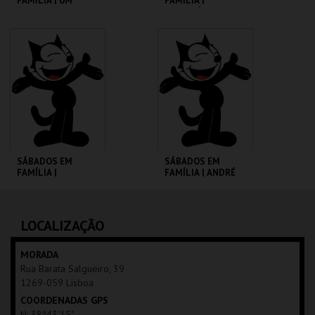
FAMÍLIA | UM
FAMÍLIA |
PORQUINHO
MADAGÁSCAR 2
CHAMADO BABE
CINEMATECA
CINEMATECA
MAIS INFO
MAIS INFO
COMPRAR
COMPRAR
SÁBADOS EM
SÁBADOS EM
FAMÍLIA |
FAMÍLIA | ANDRÉ
MOONFLEET
VALENTE
CINEMATECA
CINEMATECA
LOCALIZAÇÃO
MAIS INFO
MAIS INFO
MORADA
Rua Barata Salgueiro, 39
COMPRAR
COMPRAR
1269-059 Lisboa
COORDENADAS GPS
N: 38º43'15"