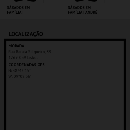
SÁBADOS EM
SÁBADOS EM
FAMÍLIA |
FAMÍLIA | ANDRÉ
MOONFLEET
VALENTE
CINEMATECA
CINEMATECA
LOCALIZAÇÃO
MAIS INFO
MAIS INFO
MORADA
Rua Barata Salgueiro, 39
COMPRAR
COMPRAR
1269-059 Lisboa
COORDENADAS GPS
N: 38º43'15"
W: 09º08'56"