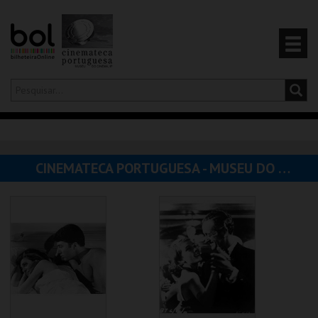
Olá,
iniciar sessão
PT
0
CARRINHO
CINEMATECA PORTUGUESA - MUSEU DO CINEMA
EVENTOS
CARTÕES
PRODUTOS