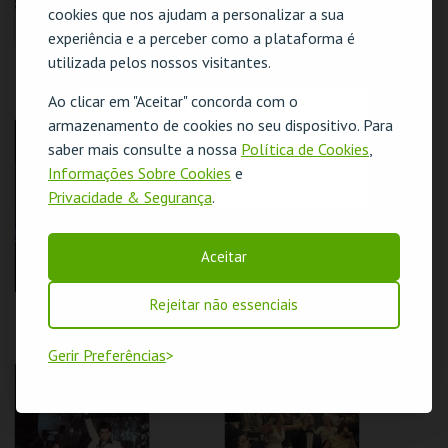
cookies que nos ajudam a personalizar a sua
experiência e a perceber como a plataforma é
utilizada pelos nossos visitantes.
REBELDES SEM
REBELDES SEM
CAUSAS | SKIDOO
CAUSAS | ALICE'S
RESTAURANT
Ao clicar em "Aceitar" concorda com o
O evento escolhido não está disponível
armazenamento de cookies no seu dispositivo. Para
CINEMATECA
CINEMATECA
saber mais consulte a nossa
Política de Cookies
,
OK
Informações Sobre Cookies
e
MAIS INFO
MAIS INFO
Privacidade & Segurança
.
COMPRAR
COMPRAR
Aceitar
Rejeitar não essenciais
REBELDES SEM
REBELDES SEM
CAUSAS | FLESH
CAUSAS | THE LAST
PICTURE SHOW
Gerir Preferências
CINEMATECA
CINEMATECA
MAIS INFO
MAIS INFO