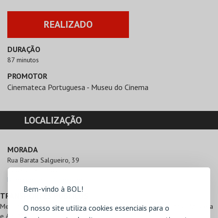
REALIZADO
DURAÇÃO
87 minutos
PROMOTOR
Cinemateca Portuguesa - Museu do Cinema
LOCALIZAÇÃO
MORADA
Rua Barata Salgueiro, 39

1269-059 Lisboa
Direcções para Cinemateca
Bem-vindo à BOL!
TRANSPORTES PÚBLICOS
Metropolitano: Avenida (Linha Azul), Marquês de Pombal (Linhas Amarela
O nosso site utiliza cookies essenciais para o
e Azul)