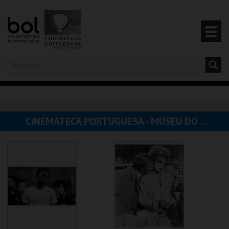
Olá,
iniciar sessão
PT
0
CARRINHO
CINEMATECA PORTUGUESA - MUSEU DO CINEMA
EVENTOS
CARTÕES
PRODUTOS