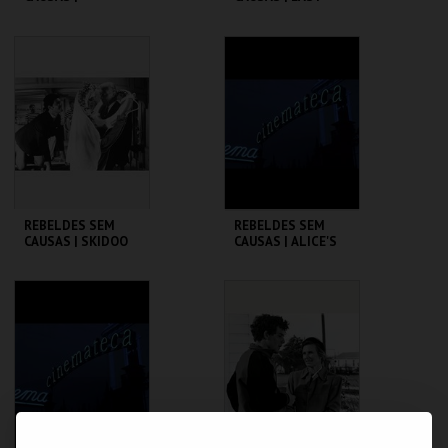
AMERICAN
RIDER
GRAFFITI
CINEMATECA
CINEMATECA
MAIS INFO
MAIS INFO
COMPRAR
COMPRAR
REBELDES SEM
REBELDES SEM
CAUSAS | SKIDOO
CAUSAS | ALICE'S
RESTAURANT
CINEMATECA
CINEMATECA
MAIS INFO
MAIS INFO
COMPRAR
COMPRAR