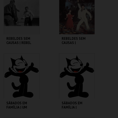
MAIS INFO
MAIS INFO
COMPRAR
COMPRAR
REBELDES SEM
REBELDES SEM
CAUSAS | REBEL
CAUSAS |
WITHOUT A CAUSE
SATURDAY NIGHT
FEVER
CINEMATECA
CINEMATECA
MAIS INFO
MAIS INFO
COMPRAR
COMPRAR
SÁBADOS EM
SÁBADOS EM
FAMÍLIA | UM
FAMÍLIA |
PORQUINHO
MADAGÁSCAR 2
CHAMADO BABE