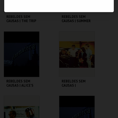
REBELDES SEM
REBELDES SEM
CAUSAS | THE TRIP
CAUSAS | SUMMER
(DIRECTOR'S CUT)
OF ' 42
CINEMATECA
CINEMATECA
MAIS INFO
MAIS INFO
COMPRAR
COMPRAR
REBELDES SEM
REBELDES SEM
CAUSAS | ALICE'S
CAUSAS |
RESTAURANT
AMERICAN
GRAFFITI
CINEMATECA
CINEMATECA
MAIS INFO
MAIS INFO