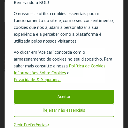
Bem-vindo à BOL!
REBELDES SEM
REBELDES SEM
CAUSAS | FLESH
CAUSAS | THE LAST
O nosso site utiliza cookies essenciais para o
PICTURE SHOW
funcionamento do site e, com o seu consentimento,
CINEMATECA
CINEMATECA
cookies que nos ajudam a personalizar a sua
experiência e a perceber como a plataforma é
utilizada pelos nossos visitantes.
MAIS INFO
MAIS INFO
Ao clicar em "Aceitar" concorda com o
COMPRAR
COMPRAR
O evento escolhido não está disponível
armazenamento de cookies no seu dispositivo. Para
saber mais consulte a nossa
Política de Cookies
,
OK
Informações Sobre Cookies
e
REBELDES SEM
REBELDES SEM
Privacidade & Segurança
.
CAUSAS |
CAUSAS | TAKING
SATURDAY NIGHT
OFF
FEVER
CINEMATECA
CINEMATECA
Aceitar
Rejeitar não essenciais
MAIS INFO
MAIS INFO
Gerir Preferências
COMPRAR
COMPRAR