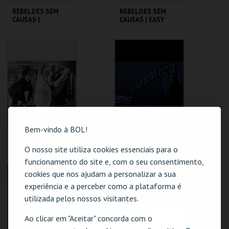
REBELDES SEM
REBELDES SEM
CAUSAS |
CAUSAS | EASY
AMERICAN
RIDER
GRAFFITI
CINEMATECA
CINEMATECA
MAIS INFO
MAIS INFO
COMPRAR
COMPRAR
Bem-vindo à BOL!
REBELDES SEM
REBELDES SEM
CAUSAS | SKIDOO
CAUSAS | ALICE'S
O nosso site utiliza cookies essenciais para o
RESTAURANT
funcionamento do site e, com o seu consentimento,
CINEMATECA
CINEMATECA
cookies que nos ajudam a personalizar a sua
experiência e a perceber como a plataforma é
utilizada pelos nossos visitantes.
MAIS INFO
MAIS INFO
Ao clicar em "Aceitar" concorda com o
COMPRAR
COMPRAR
O evento escolhido não está disponível