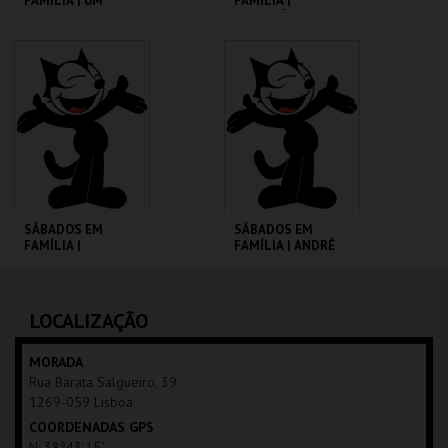
FAMÍLIA | UM
FAMÍLIA |
PORQUINHO
MADAGÁSCAR 2
CHAMADO BABE
CINEMATECA
CINEMATECA
MAIS INFO
MAIS INFO
COMPRAR
COMPRAR
SÁBADOS EM
SÁBADOS EM
FAMÍLIA |
FAMÍLIA | ANDRÉ
MOONFLEET
VALENTE
CINEMATECA
CINEMATECA
LOCALIZAÇÃO
MAIS INFO
MAIS INFO
MORADA
Rua Barata Salgueiro, 39
COMPRAR
COMPRAR
1269-059 Lisboa
COORDENADAS GPS
N: 38º43'15"