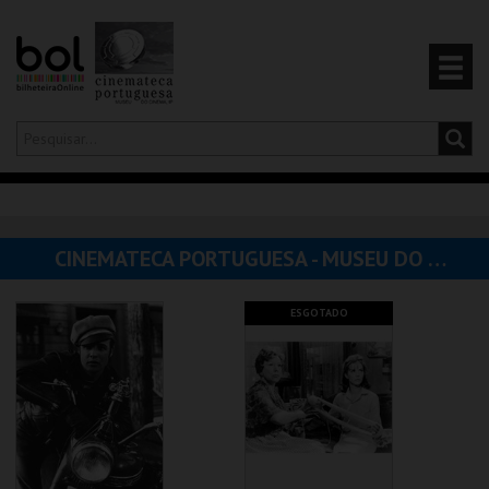
Olá,
iniciar sessão
PT
0
CARRINHO
CINEMATECA PORTUGUESA - MUSEU DO CINEMA
EVENTOS
ESGOTADO
CARTÕES
PRODUTOS