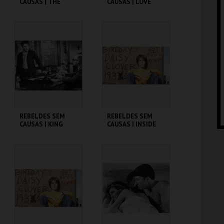
CAUSAS | THE
CAUSAS | LOVE
BLACKBOARD
WITH THE PROPER
JUNGLE
STRANGER
CINEMATECA
CINEMATECA
MAIS INFO
MAIS INFO
COMPRAR
COMPRAR
REBELDES SEM
REBELDES SEM
CAUSAS | KING
CAUSAS | INSIDE
CREOLE
DAISY CLOVER
CINEMATECA
CINEMATECA
MAIS INFO
MAIS INFO
COMPRAR
COMPRAR