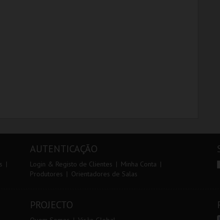
CINEMATECA
CINEMATECA
MAIS INFO
MAIS INFO
COMPRAR
COMPRAR
AUTENTICAÇÃO
s
Login & Registo de Clientes
Minha Conta
Produtores
Orientadores de Salas
PROJECTO