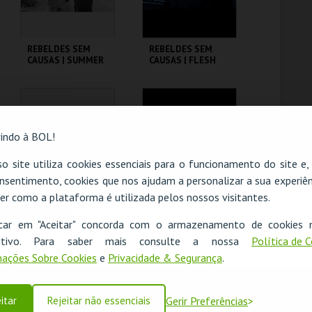
REBELDES SEM
REBELDES SEM
CAUSAS | SUMMER
CAUSAS | FLESH
OF ' 42
CINEMATECA
CINEMATECA
indo à BOL!
MAIS INFO
MAIS INFO
o site utiliza cookies essenciais para o funcionamento do site e
COMPRAR
COMPRAR
nsentimento, cookies que nos ajudam a personalizar a sua experiên
er como a plataforma é utilizada pelos nossos visitantes.
O evento escolhido não está disponível
REBELDES SEM
REBELDES SEM
icar em "Aceitar" concorda com o armazenamento de cookies 
CAUSAS | SKIDOO
CAUSAS | ALICE'S
OK
ositivo. Para saber mais consulte a nossa
Política de 
RESTAURANT
ações Sobre Cookies
e
Privacidade & Segurança
.
CINEMATECA
CINEMATECA
itar
Rejeitar não essenciais
Gerir Preferências
MAIS INFO
MAIS INFO