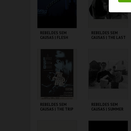
COMPRAR
COMPRAR
REBELDES SEM
REBELDES SEM
CAUSAS | FLESH
CAUSAS | THE LAST
PICTURE SHOW
CINEMATECA
CINEMATECA
MAIS INFO
MAIS INFO
COMPRAR
COMPRAR
REBELDES SEM
REBELDES SEM
CAUSAS | THE TRIP
CAUSAS | SUMMER
(DIRECTOR'S CUT)
OF ' 42
CINEMATECA
CINEMATECA