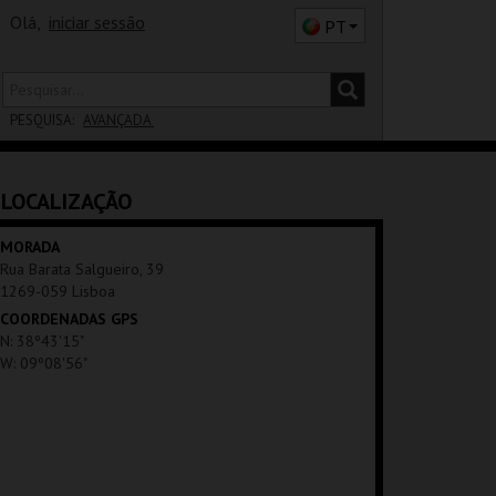
Olá,
iniciar sessão
PT
PESQUISA:
AVANÇADA
DISTRITO
LOCALIZAÇÃO
SALA
MORADA
Rua Barata Salgueiro, 39
1269-059 Lisboa
COORDENADAS GPS
N: 38º43'15"
W: 09º08'56"