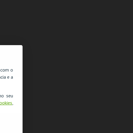
, com o
cia e a
no seu
Cookies
,