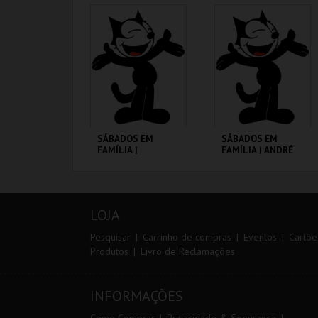
CINEMATECA
CINEMATECA
MAIS INFO
MAIS INFO
COMPRAR
COMPRAR
SÁBADOS EM
SÁBADOS EM
FAMÍLIA |
FAMÍLIA | ANDRÉ
MOONFLEET
VALENTE
CINEMATECA
CINEMATECA
LOJA
MAIS INFO
MAIS INFO
Pesquisar
Carrinho de compras
Eventos
Cartõe
Produtos
Livro de Reclamações
COMPRAR
COMPRAR
INFORMAÇÕES