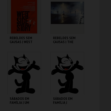
MAIS INFO
MAIS INFO
COMPRAR
COMPRAR
REBELDES SEM
REBELDES SEM
CAUSAS | WEST
CAUSAS | THE
SIDE STORY
OUTSIDERS
CINEMATECA
CINEMATECA
MAIS INFO
MAIS INFO
COMPRAR
COMPRAR
SÁBADOS EM
SÁBADOS EM
FAMÍLIA | UM
FAMÍLIA |
PORQUINHO
MADAGÁSCAR 2
CHAMADO BABE