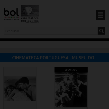
Olá,
iniciar sessão
PT
0
CARRINHO
CINEMATECA PORTUGUESA - MUSEU DO CINEMA
EVENTOS
ESGOTADO
CARTÕES
PRODUTOS