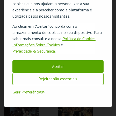
cookies que nos ajudam a personalizar a sua
experiência e a perceber como a plataforma é
utilizada pelos nossos visitantes.
REBELDES SEM
REBELDES SEM
CAUSAS | SKIDOO
CAUSAS | ALICE'S
RESTAURANT
Ao clicar em "Aceitar" concorda com o
O evento escolhido não está disponível
armazenamento de cookies no seu dispositivo. Para
CINEMATECA
CINEMATECA
saber mais consulte a nossa
Política de Cookies
,
OK
Informações Sobre Cookies
e
MAIS INFO
MAIS INFO
Privacidade & Segurança
.
COMPRAR
COMPRAR
Aceitar
Rejeitar não essenciais
REBELDES SEM
REBELDES SEM
CAUSAS | FLESH
CAUSAS | THE LAST
PICTURE SHOW
Gerir Preferências
CINEMATECA
CINEMATECA
MAIS INFO
MAIS INFO