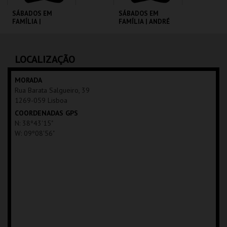
SÁBADOS EM
SÁBADOS EM
FAMÍLIA |
FAMÍLIA | ANDRÉ
MOONFLEET
VALENTE
CINEMATECA
CINEMATECA
LOCALIZAÇÃO
MAIS INFO
MAIS INFO
MORADA
Rua Barata Salgueiro, 39
COMPRAR
COMPRAR
1269-059 Lisboa
COORDENADAS GPS
N: 38º43'15"
W: 09º08'56"