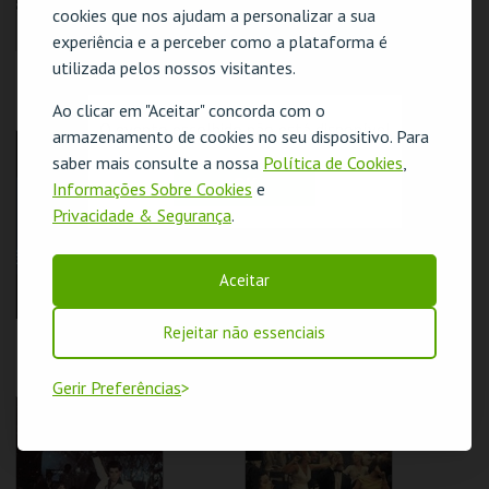
cookies que nos ajudam a personalizar a sua
experiência e a perceber como a plataforma é
utilizada pelos nossos visitantes.
REBELDES SEM
REBELDES SEM
CAUSAS | SKIDOO
CAUSAS | ALICE'S
RESTAURANT
Ao clicar em "Aceitar" concorda com o
O evento escolhido não está disponível
armazenamento de cookies no seu dispositivo. Para
CINEMATECA
CINEMATECA
saber mais consulte a nossa
Política de Cookies
,
OK
Informações Sobre Cookies
e
MAIS INFO
MAIS INFO
Privacidade & Segurança
.
COMPRAR
COMPRAR
Aceitar
Rejeitar não essenciais
REBELDES SEM
REBELDES SEM
CAUSAS | FLESH
CAUSAS | THE LAST
PICTURE SHOW
Gerir Preferências
CINEMATECA
CINEMATECA
MAIS INFO
MAIS INFO