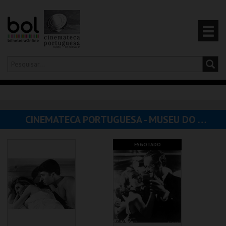
Olá,
iniciar sessão
PT
0
CARRINHO
CINEMATECA PORTUGUESA - MUSEU DO CINEMA
EVENTOS
ESGOTADO
CARTÕES
PRODUTOS