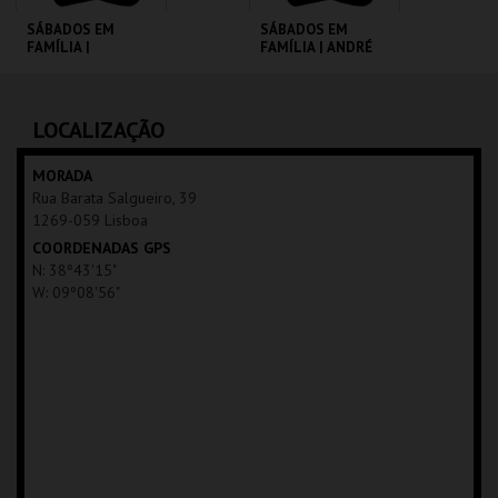
SÁBADOS EM
SÁBADOS EM
FAMÍLIA |
FAMÍLIA | ANDRÉ
MOONFLEET
VALENTE
CINEMATECA
CINEMATECA
LOCALIZAÇÃO
MAIS INFO
MAIS INFO
MORADA
Rua Barata Salgueiro, 39
COMPRAR
COMPRAR
1269-059 Lisboa
COORDENADAS GPS
N: 38º43'15"
W: 09º08'56"