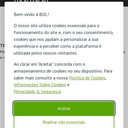
LOCALIZAÇÃO
Bem-vindo à BOL!
MORADA
Rua Barata Salgueiro, 39

O nosso site utiliza cookies essenciais para o
1269-059 Lisboa
funcionamento do site e, com o seu consentimento,
Direcções para Cinemateca
cookies que nos ajudam a personalizar a sua
TRANSPORTES PÚBLICOS
experiência e a perceber como a plataforma é
Metropolitano: Avenida (Linha Azul), Marquês de Pombal (Linhas Amarela
utilizada pelos nossos visitantes.
e Azul)
Ao clicar em "Aceitar" concorda com o
armazenamento de cookies no seu dispositivo. Para
saber mais consulte a nossa
Política de Cookies
,
Informações Sobre Cookies
e
Privacidade & Segurança
.
Aceitar
Rejeitar não essenciais