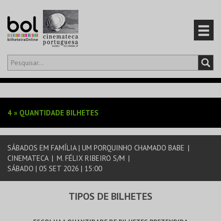
Olá,
iniciar sessão
PT
0
CARRINHO
4
»
QUANTIDADE BILHETES
EVENTOS
SÁBADOS EM FAMÍLIA | UM PORQUINHO CHAMADO BABE
|
CARTÕES
CINEMATECA
|
M. FÉLIX RIBEIRO S/M
|
SÁBADO | 05 SET 2026 | 15:00
PRODUTOS
TIPOS DE BILHETES