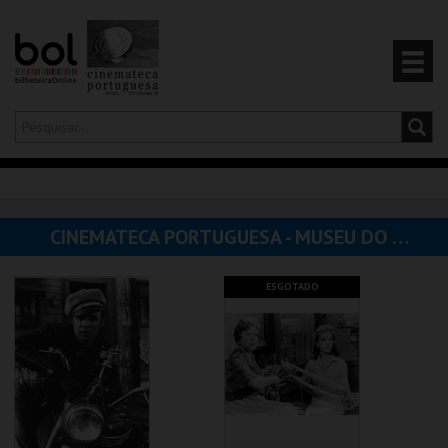
Olá,
iniciar sessão
PT
0
CARRINHO
CINEMATECA PORTUGUESA - MUSEU DO CINEMA
EVENTOS
ESGOTADO
CARTÕES
PRODUTOS