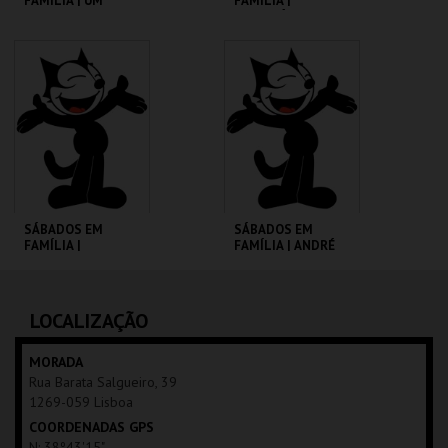
FAMÍLIA | UM
FAMÍLIA |
PORQUINHO
MADAGÁSCAR 2
CHAMADO BABE
CINEMATECA
CINEMATECA
MAIS INFO
MAIS INFO
COMPRAR
COMPRAR
SÁBADOS EM
SÁBADOS EM
FAMÍLIA |
FAMÍLIA | ANDRÉ
MOONFLEET
VALENTE
CINEMATECA
CINEMATECA
LOCALIZAÇÃO
MAIS INFO
MAIS INFO
MORADA
Rua Barata Salgueiro, 39
COMPRAR
COMPRAR
1269-059 Lisboa
COORDENADAS GPS
N: 38º43'15"