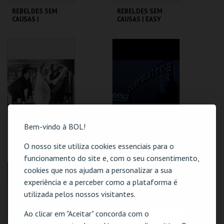
REBELDES SEM
REBELDES SEM
CAUSAS |
CAUSAS | EASY
AMERICAN
RIDER
GRAFFITI
CINEMATECA
CINEMATECA
MAIS INFO
MAIS INFO
COMPRAR
COMPRAR
Bem-vindo à BOL!
REBELDES SEM
REBELDES SEM
CAUSAS | SKIDOO
CAUSAS | ALICE'S
O nosso site utiliza cookies essenciais para o
RESTAURANT
funcionamento do site e, com o seu consentimento,
CINEMATECA
CINEMATECA
cookies que nos ajudam a personalizar a sua
experiência e a perceber como a plataforma é
utilizada pelos nossos visitantes.
MAIS INFO
MAIS INFO
Ao clicar em "Aceitar" concorda com o
COMPRAR
COMPRAR
O evento escolhido não está disponível