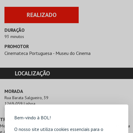
REALIZADO
DURAÇÃO
93 minutos
PROMOTOR
Cinemateca Portuguesa - Museu do Cinema
LOCALIZAÇÃO
MORADA
Rua Barata Salgueiro, 39

1269-059 Lisboa
Direcções para Cinemateca
Bem-vindo à BOL!
TRANSPORTES PÚBLICOS
Metropolitano: Avenida (Linha Azul), Marquês de Pombal (Linhas Amarela
O nosso site utiliza cookies essenciais para o
e Azul)