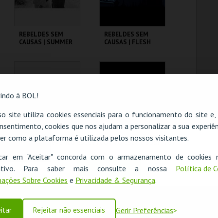
REBELDES SEM
REBELDES SEM
CAUSAS | SUMMER
CAUSAS | FLESH
OF ' 42
CINEMATECA
CINEMATECA
indo à BOL!
MAIS INFO
MAIS INFO
o site utiliza cookies essenciais para o funcionamento do site e
COMPRAR
COMPRAR
nsentimento, cookies que nos ajudam a personalizar a sua experiên
er como a plataforma é utilizada pelos nossos visitantes.
O evento escolhido não está disponível
REBELDES SEM
REBELDES SEM
icar em "Aceitar" concorda com o armazenamento de cookies 
CAUSAS | SKIDOO
CAUSAS | ALICE'S
OK
ositivo. Para saber mais consulte a nossa
Política de 
RESTAURANT
ações Sobre Cookies
e
Privacidade & Segurança
.
CINEMATECA
CINEMATECA
itar
Rejeitar não essenciais
Gerir Preferências
MAIS INFO
MAIS INFO