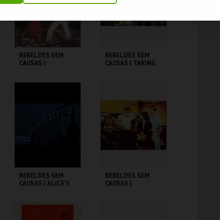
COMPRAR
COMPRAR
REBELDES SEM
REBELDES SEM
CAUSAS |
CAUSAS | TAKING
SATURDAY NIGHT
OFF
FEVER
CINEMATECA
CINEMATECA
MAIS INFO
MAIS INFO
COMPRAR
COMPRAR
REBELDES SEM
REBELDES SEM
CAUSAS | ALICE'S
CAUSAS |
RESTAURANT
AMERICAN
GRAFFITI
CINEMATECA
CINEMATECA