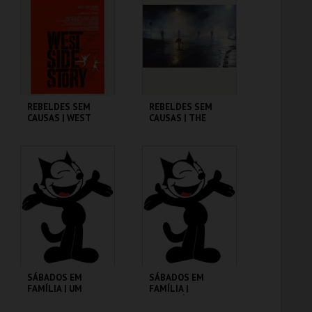
MAIS INFO
MAIS INFO
COMPRAR
COMPRAR
REBELDES SEM
REBELDES SEM
CAUSAS | WEST
CAUSAS | THE
SIDE STORY
OUTSIDERS
CINEMATECA
CINEMATECA
MAIS INFO
MAIS INFO
COMPRAR
COMPRAR
SÁBADOS EM
SÁBADOS EM
FAMÍLIA | UM
FAMÍLIA |
PORQUINHO
MADAGÁSCAR 2
CHAMADO BABE