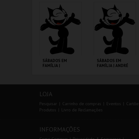
CINEMATECA
CINEMATECA
MAIS INFO
MAIS INFO
COMPRAR
COMPRAR
SÁBADOS EM
SÁBADOS EM
FAMÍLIA |
FAMÍLIA | ANDRÉ
MOONFLEET
VALENTE
CINEMATECA
CINEMATECA
LOJA
MAIS INFO
MAIS INFO
Pesquisar
Carrinho de compras
Eventos
Cartõe
Produtos
Livro de Reclamações
COMPRAR
COMPRAR
INFORMAÇÕES