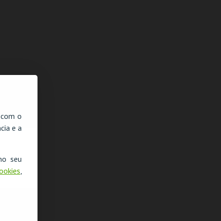
, com o
cia e a
no seu
Cookies
,