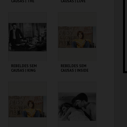
CAUSAS | THE
CAUSAS | LOVE
BLACKBOARD
WITH THE PROPER
JUNGLE
STRANGER
CINEMATECA
CINEMATECA
MAIS INFO
MAIS INFO
COMPRAR
COMPRAR
REBELDES SEM
REBELDES SEM
CAUSAS | KING
CAUSAS | INSIDE
CREOLE
DAISY CLOVER
CINEMATECA
CINEMATECA
MAIS INFO
MAIS INFO
COMPRAR
COMPRAR