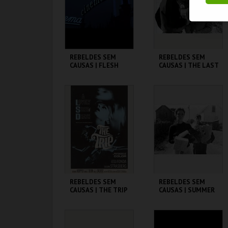
COMPRAR
COMPRAR
REBELDES SEM
REBELDES SEM
CAUSAS | FLESH
CAUSAS | THE LAST
PICTURE SHOW
CINEMATECA
CINEMATECA
MAIS INFO
MAIS INFO
COMPRAR
COMPRAR
REBELDES SEM
REBELDES SEM
CAUSAS | THE TRIP
CAUSAS | SUMMER
(DIRECTOR'S CUT)
OF ' 42
CINEMATECA
CINEMATECA