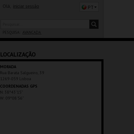
Olá,
iniciar sessão
PT
PESQUISA:
AVANÇADA
DISTRITO
LOCALIZAÇÃO
SALA
MORADA
Rua Barata Salgueiro, 39
1269-059 Lisboa
COORDENADAS GPS
N: 38º43'15"
W: 09º08'56"