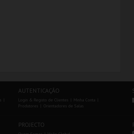
CINEMATECA
CINEMATECA
MAIS INFO
MAIS INFO
COMPRAR
COMPRAR
AUTENTICAÇÃO
s
Login & Registo de Clientes
Minha Conta
Produtores
Orientadores de Salas
PROJECTO