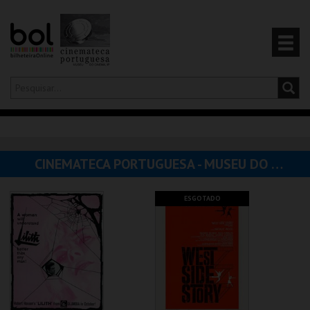
Olá,
iniciar sessão
PT
0
CARRINHO
CINEMATECA PORTUGUESA - MUSEU DO CINEMA
EVENTOS
ESGOTADO
CARTÕES
PRODUTOS