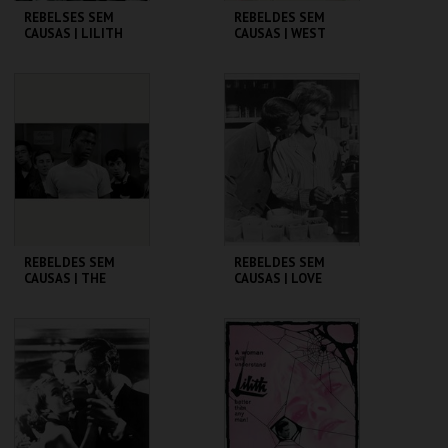
REBELSES SEM
REBELDES SEM
CAUSAS | LILITH
CAUSAS | WEST
SIDE STORY
CINEMATECA
CINEMATECA
MAIS INFO
MAIS INFO
COMPRAR
REBELDES SEM
REBELDES SEM
CAUSAS | THE
CAUSAS | LOVE
BLACKBOARD
WITH THE PROPER
JUNGLE
STRANGER
CINEMATECA
CINEMATECA
MAIS INFO
MAIS INFO
COMPRAR
COMPRAR