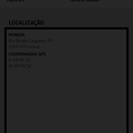
FAMÍLIA |
FAMÍLIA | ANDRÉ
MOONFLEET
VALENTE
CINEMATECA
CINEMATECA
LOCALIZAÇÃO
MAIS INFO
MAIS INFO
MORADA
Rua Barata Salgueiro, 39
COMPRAR
COMPRAR
1269-059 Lisboa
COORDENADAS GPS
N: 38º43'15"
W: 09º08'56"