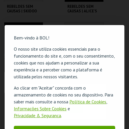
REBELDES SEM
REBELDES SEM
CAUSAS | SKIDOO
CAUSAS | ALICE'S
RESTAURANT
CINEMATECA
CINEMATECA
Bem-vindo à BOL!
MAIS INFO
MAIS INFO
O nosso site utiliza cookies essenciais para o
COMPRAR
COMPRAR
funcionamento do site e, com o seu consentimento,
cookies que nos ajudam a personalizar a sua
experiência e a perceber como a plataforma é
utilizada pelos nossos visitantes.
REBELDES SEM
REBELDES SEM
CAUSAS | FLESH
CAUSAS | THE LAST
PICTURE SHOW
Ao clicar em "Aceitar" concorda com o
O evento escolhido não está disponível
armazenamento de cookies no seu dispositivo. Para
CINEMATECA
CINEMATECA
saber mais consulte a nossa
Política de Cookies
,
OK
Informações Sobre Cookies
e
MAIS INFO
MAIS INFO
Privacidade & Segurança
.
COMPRAR
COMPRAR