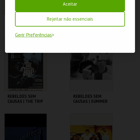
Aceitar
Rejeitar não essenciais
REBELDES SEM
REBELDES SEM
CAUSAS |
CAUSAS | TAKING
SATURDAY NIGHT
OFF
Gerir Preferências
FEVER
CINEMATECA
CINEMATECA
MAIS INFO
MAIS INFO
COMPRAR
COMPRAR
REBELDES SEM
REBELDES SEM
CAUSAS | THE TRIP
CAUSAS | SUMMER
(DIRECTOR'S CUT)
OF ' 42
CINEMATECA
CINEMATECA
MAIS INFO
MAIS INFO