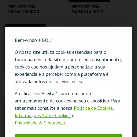
REBELDES SEM
REBELDES SEM
CAUSAS | SKIDOO
CAUSAS | ALICE'S
RESTAURANT
CINEMATECA
CINEMATECA
Bem-vindo à BOL!
MAIS INFO
MAIS INFO
O nosso site utiliza cookies essenciais para o
COMPRAR
COMPRAR
funcionamento do site e, com o seu consentimento,
cookies que nos ajudam a personalizar a sua
experiência e a perceber como a plataforma é
utilizada pelos nossos visitantes.
REBELDES SEM
REBELDES SEM
CAUSAS | FLESH
CAUSAS | THE LAST
PICTURE SHOW
Ao clicar em "Aceitar" concorda com o
O evento escolhido não está disponível
armazenamento de cookies no seu dispositivo. Para
CINEMATECA
CINEMATECA
saber mais consulte a nossa
Política de Cookies
,
OK
Informações Sobre Cookies
e
MAIS INFO
MAIS INFO
Privacidade & Segurança
.
COMPRAR
COMPRAR