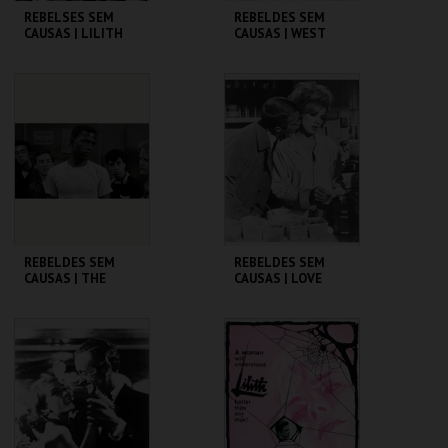
REBELSES SEM
REBELDES SEM
CAUSAS | LILITH
CAUSAS | WEST
SIDE STORY
CINEMATECA
CINEMATECA
MAIS INFO
MAIS INFO
COMPRAR
REBELDES SEM
REBELDES SEM
CAUSAS | THE
CAUSAS | LOVE
BLACKBOARD
WITH THE PROPER
JUNGLE
STRANGER
CINEMATECA
CINEMATECA
MAIS INFO
MAIS INFO
COMPRAR
COMPRAR