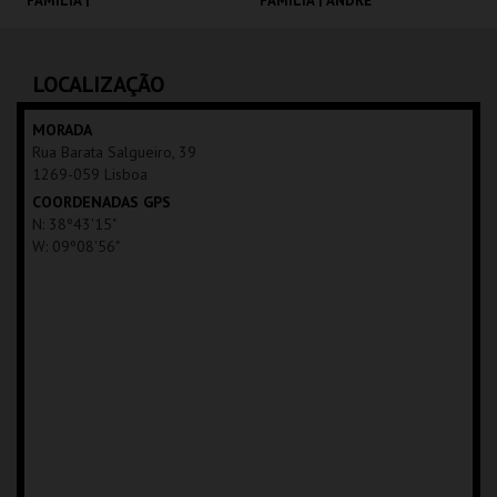
FAMÍLIA |
FAMÍLIA | ANDRÉ
MOONFLEET
VALENTE
CINEMATECA
CINEMATECA
LOCALIZAÇÃO
MAIS INFO
MAIS INFO
MORADA
Rua Barata Salgueiro, 39
COMPRAR
COMPRAR
1269-059 Lisboa
COORDENADAS GPS
N: 38º43'15"
W: 09º08'56"