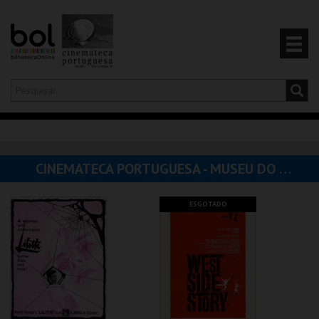
Olá,
iniciar sessão
PT
0
CARRINHO
CINEMATECA PORTUGUESA - MUSEU DO CINEMA
EVENTOS
ESGOTADO
CARTÕES
PRODUTOS