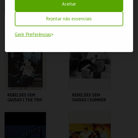
Aceitar
Rejeitar não essenciais
REBELDES SEM
REBELDES SEM
CAUSAS |
CAUSAS | TAKING
SATURDAY NIGHT
OFF
Gerir Preferências
FEVER
CINEMATECA
CINEMATECA
MAIS INFO
MAIS INFO
COMPRAR
COMPRAR
REBELDES SEM
REBELDES SEM
CAUSAS | THE TRIP
CAUSAS | SUMMER
(DIRECTOR'S CUT)
OF ' 42
CINEMATECA
CINEMATECA
MAIS INFO
MAIS INFO