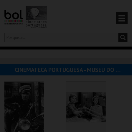
Olá,
iniciar sessão
PT
0
CARRINHO
CINEMATECA PORTUGUESA - MUSEU DO CINEMA
EVENTOS
CARTÕES
PRODUTOS