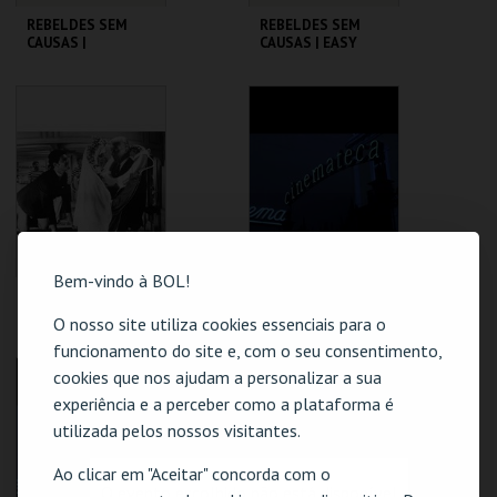
REBELDES SEM
REBELDES SEM
CAUSAS |
CAUSAS | EASY
AMERICAN
RIDER
GRAFFITI
CINEMATECA
CINEMATECA
MAIS INFO
MAIS INFO
COMPRAR
COMPRAR
Bem-vindo à BOL!
REBELDES SEM
REBELDES SEM
CAUSAS | SKIDOO
CAUSAS | ALICE'S
O nosso site utiliza cookies essenciais para o
RESTAURANT
funcionamento do site e, com o seu consentimento,
CINEMATECA
CINEMATECA
cookies que nos ajudam a personalizar a sua
experiência e a perceber como a plataforma é
utilizada pelos nossos visitantes.
MAIS INFO
MAIS INFO
Ao clicar em "Aceitar" concorda com o
COMPRAR
COMPRAR
O evento escolhido não está disponível