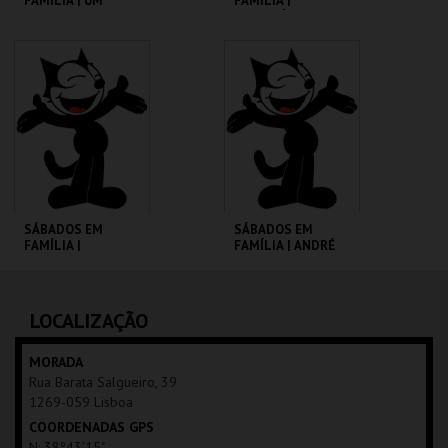
FAMÍLIA | UM
FAMÍLIA |
PORQUINHO
MADAGÁSCAR 2
CHAMADO BABE
CINEMATECA
CINEMATECA
MAIS INFO
MAIS INFO
COMPRAR
COMPRAR
SÁBADOS EM
SÁBADOS EM
FAMÍLIA |
FAMÍLIA | ANDRÉ
MOONFLEET
VALENTE
CINEMATECA
CINEMATECA
LOCALIZAÇÃO
MAIS INFO
MAIS INFO
MORADA
Rua Barata Salgueiro, 39
COMPRAR
COMPRAR
1269-059 Lisboa
COORDENADAS GPS
N: 38º43'15"