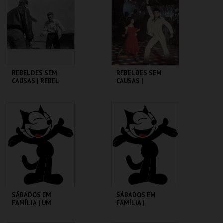
MAIS INFO
MAIS INFO
COMPRAR
COMPRAR
REBELDES SEM
REBELDES SEM
CAUSAS | REBEL
CAUSAS |
WITHOUT A CAUSE
SATURDAY NIGHT
FEVER
CINEMATECA
CINEMATECA
MAIS INFO
MAIS INFO
COMPRAR
COMPRAR
SÁBADOS EM
SÁBADOS EM
FAMÍLIA | UM
FAMÍLIA |
PORQUINHO
MADAGÁSCAR 2
CHAMADO BABE