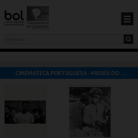
Olá,
iniciar sessão
PT
0
CARRINHO
CINEMATECA PORTUGUESA - MUSEU DO CINEMA
EVENTOS
CARTÕES
PRODUTOS