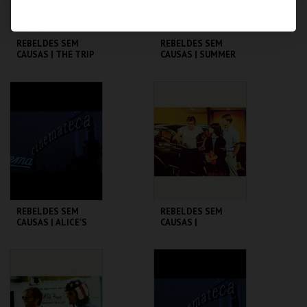
REBELDES SEM
REBELDES SEM
CAUSAS | THE TRIP
CAUSAS | SUMMER
(DIRECTOR'S CUT)
OF ' 42
CINEMATECA
CINEMATECA
MAIS INFO
MAIS INFO
COMPRAR
COMPRAR
REBELDES SEM
REBELDES SEM
CAUSAS | ALICE'S
CAUSAS |
RESTAURANT
AMERICAN
GRAFFITI
CINEMATECA
CINEMATECA
MAIS INFO
MAIS INFO