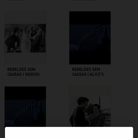
AMERICAN
RIDER
GRAFFITI
CINEMATECA
CINEMATECA
MAIS INFO
MAIS INFO
COMPRAR
COMPRAR
REBELDES SEM
REBELDES SEM
CAUSAS | SKIDOO
CAUSAS | ALICE'S
RESTAURANT
CINEMATECA
CINEMATECA
MAIS INFO
MAIS INFO
COMPRAR
COMPRAR