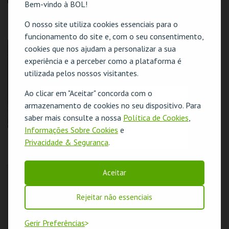
Bem-vindo à BOL!
REBELDES SEM
REBELDES SEM
CAUSAS | FLESH
CAUSAS | THE LAST
O nosso site utiliza cookies essenciais para o
PICTURE SHOW
funcionamento do site e, com o seu consentimento,
CINEMATECA
CINEMATECA
cookies que nos ajudam a personalizar a sua
experiência e a perceber como a plataforma é
utilizada pelos nossos visitantes.
MAIS INFO
MAIS INFO
Ao clicar em "Aceitar" concorda com o
COMPRAR
COMPRAR
O evento escolhido não está disponível
armazenamento de cookies no seu dispositivo. Para
saber mais consulte a nossa
Política de Cookies
,
OK
Informações Sobre Cookies
e
REBELDES SEM
REBELDES SEM
Privacidade & Segurança
.
CAUSAS |
CAUSAS | TAKING
SATURDAY NIGHT
OFF
FEVER
CINEMATECA
CINEMATECA
Aceitar
Rejeitar não essenciais
MAIS INFO
MAIS INFO
Gerir Preferências
COMPRAR
COMPRAR