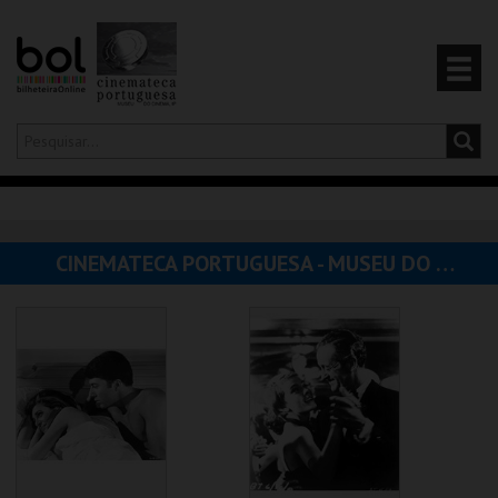
Olá,
iniciar sessão
PT
0
CARRINHO
CINEMATECA PORTUGUESA - MUSEU DO CINEMA
EVENTOS
CARTÕES
PRODUTOS