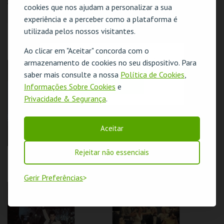
cookies que nos ajudam a personalizar a sua
experiência e a perceber como a plataforma é
utilizada pelos nossos visitantes.
REBELDES SEM
REBELDES SEM
CAUSAS | SKIDOO
CAUSAS | ALICE'S
RESTAURANT
Ao clicar em "Aceitar" concorda com o
O evento escolhido não está disponível
armazenamento de cookies no seu dispositivo. Para
CINEMATECA
CINEMATECA
saber mais consulte a nossa
Política de Cookies
,
OK
Informações Sobre Cookies
e
MAIS INFO
MAIS INFO
Privacidade & Segurança
.
COMPRAR
COMPRAR
Aceitar
Rejeitar não essenciais
REBELDES SEM
REBELDES SEM
CAUSAS | FLESH
CAUSAS | THE LAST
PICTURE SHOW
Gerir Preferências
CINEMATECA
CINEMATECA
MAIS INFO
MAIS INFO