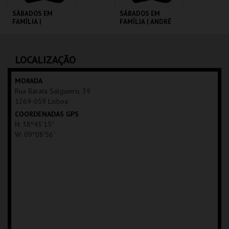
SÁBADOS EM
SÁBADOS EM
FAMÍLIA |
FAMÍLIA | ANDRÉ
MOONFLEET
VALENTE
CINEMATECA
CINEMATECA
LOCALIZAÇÃO
MAIS INFO
MAIS INFO
MORADA
Rua Barata Salgueiro, 39
COMPRAR
COMPRAR
1269-059 Lisboa
COORDENADAS GPS
N: 38º43'15"
W: 09º08'56"