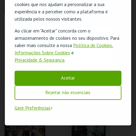
cookies que nos ajudam a personalizar a sua
experiência e a perceber como a plataforma é
utilizada pelos nossos visitantes.
REBELDES SEM
REBELDES SEM
CAUSAS | ALICE'S
CAUSAS | FLESH
RESTAURANT
Ao clicar em "Aceitar" concorda com o
O evento escolhido não está disponível
armazenamento de cookies no seu dispositivo. Para
CINEMATECA
CINEMATECA
saber mais consulte a nossa
Política de Cookies
,
OK
Informações Sobre Cookies
e
MAIS INFO
MAIS INFO
Privacidade & Segurança
.
COMPRAR
COMPRAR
Aceitar
Rejeitar não essenciais
REBELDES SEM
REBELDES SEM
CAUSAS | THE LAST
CAUSAS |
PICTURE SHOW
SATURDAY NIGHT
Gerir Preferências
FEVER
CINEMATECA
CINEMATECA
MAIS INFO
MAIS INFO