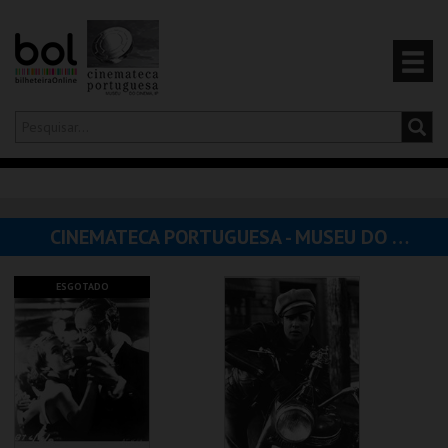
Olá,
iniciar sessão
PT
0
CARRINHO
CINEMATECA PORTUGUESA - MUSEU DO CINEMA
EVENTOS
ESGOTADO
CARTÕES
PRODUTOS