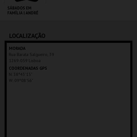
SÁBADOS EM
FAMÍLIA | ANDRÉ
VALENTE
CINEMATECA
LOCALIZAÇÃO
MAIS INFO
MORADA
Rua Barata Salgueiro, 39
COMPRAR
1269-059 Lisboa
COORDENADAS GPS
N: 38º43'15"
W: 09º08'56"