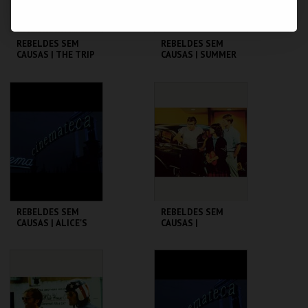
REBELDES SEM
REBELDES SEM
CAUSAS | THE TRIP
CAUSAS | SUMMER
(DIRECTOR'S CUT)
OF ' 42
CINEMATECA
CINEMATECA
MAIS INFO
MAIS INFO
COMPRAR
COMPRAR
REBELDES SEM
REBELDES SEM
CAUSAS | ALICE'S
CAUSAS |
RESTAURANT
AMERICAN
GRAFFITI
CINEMATECA
CINEMATECA
MAIS INFO
MAIS INFO