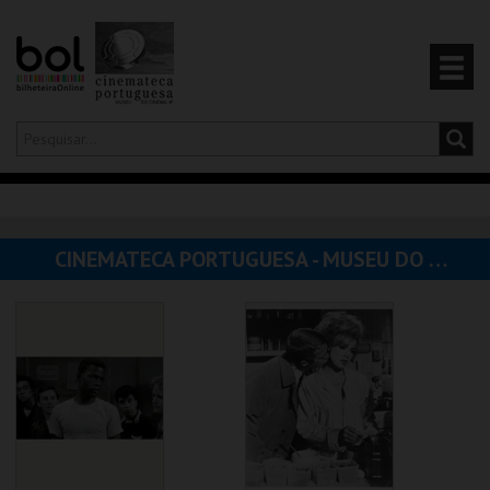
Olá,
iniciar sessão
PT
0
CARRINHO
CINEMATECA PORTUGUESA - MUSEU DO CINEMA
EVENTOS
CARTÕES
PRODUTOS