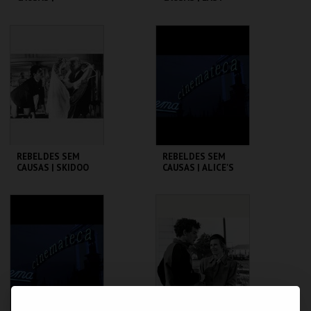
AMERICAN
RIDER
GRAFFITI
CINEMATECA
CINEMATECA
MAIS INFO
MAIS INFO
COMPRAR
COMPRAR
REBELDES SEM
REBELDES SEM
CAUSAS | SKIDOO
CAUSAS | ALICE'S
RESTAURANT
CINEMATECA
CINEMATECA
MAIS INFO
MAIS INFO
COMPRAR
COMPRAR