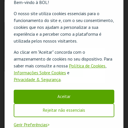
Bem-vindo à BOL!
REBELDES SEM
REBELDES SEM
CAUSAS | FLESH
CAUSAS | THE LAST
O nosso site utiliza cookies essenciais para o
PICTURE SHOW
funcionamento do site e, com o seu consentimento,
CINEMATECA
CINEMATECA
cookies que nos ajudam a personalizar a sua
experiência e a perceber como a plataforma é
utilizada pelos nossos visitantes.
MAIS INFO
MAIS INFO
Ao clicar em "Aceitar" concorda com o
COMPRAR
COMPRAR
O evento escolhido não está disponível
armazenamento de cookies no seu dispositivo. Para
saber mais consulte a nossa
Política de Cookies
,
OK
Informações Sobre Cookies
e
REBELDES SEM
REBELDES SEM
Privacidade & Segurança
.
CAUSAS |
CAUSAS | TAKING
SATURDAY NIGHT
OFF
FEVER
CINEMATECA
CINEMATECA
Aceitar
Rejeitar não essenciais
MAIS INFO
MAIS INFO
Gerir Preferências
COMPRAR
COMPRAR