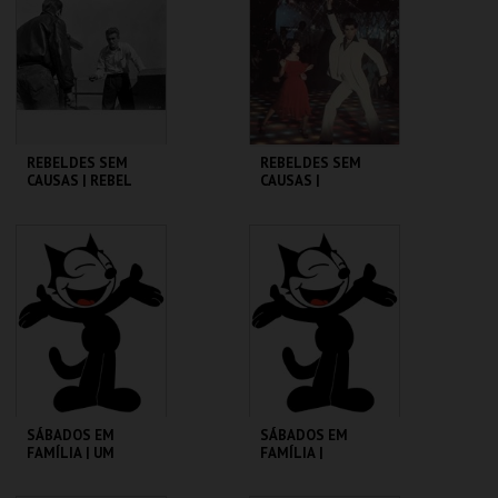
MAIS INFO
MAIS INFO
COMPRAR
COMPRAR
REBELDES SEM
REBELDES SEM
CAUSAS | REBEL
CAUSAS |
WITHOUT A CAUSE
SATURDAY NIGHT
FEVER
CINEMATECA
CINEMATECA
MAIS INFO
MAIS INFO
COMPRAR
COMPRAR
SÁBADOS EM
SÁBADOS EM
FAMÍLIA | UM
FAMÍLIA |
PORQUINHO
MADAGÁSCAR 2
CHAMADO BABE