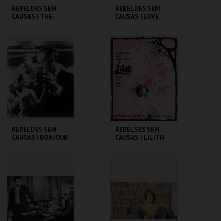
REBELDES SEM
REBELDES SEM
CAUSAS | THE
CAUSAS | LOVE
BLACKBOARD
WITH THE PROPER
JUNGLE
STRANGER
CINEMATECA
CINEMATECA
MAIS INFO
MAIS INFO
COMPRAR
COMPRAR
REBELDES SEM
REBELSES SEM
CAUSAS | BONJOUR
CAUSAS | LILITH
TRISTESSE
CINEMATECA
CINEMATECA
MAIS INFO
MAIS INFO
COMPRAR
COMPRAR