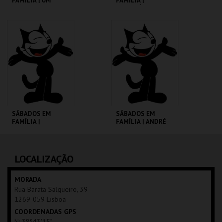
FAMÍLIA | UM
FAMÍLIA |
PORQUINHO
MADAGÁSCAR 2
CHAMADO BABE
CINEMATECA
CINEMATECA
MAIS INFO
MAIS INFO
COMPRAR
COMPRAR
SÁBADOS EM
SÁBADOS EM
FAMÍLIA |
FAMÍLIA | ANDRÉ
MOONFLEET
VALENTE
CINEMATECA
CINEMATECA
LOCALIZAÇÃO
MAIS INFO
MAIS INFO
MORADA
Rua Barata Salgueiro, 39
COMPRAR
COMPRAR
1269-059 Lisboa
COORDENADAS GPS
N: 38º43'15"