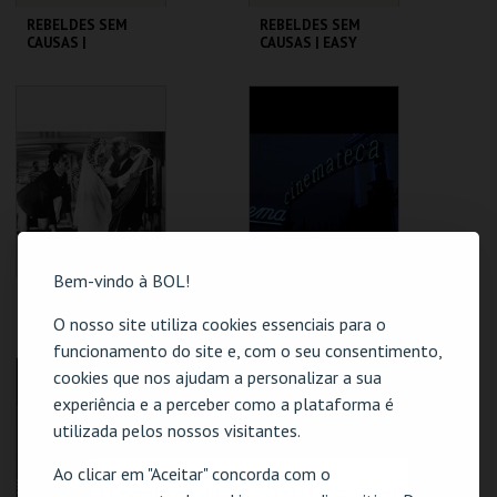
REBELDES SEM
REBELDES SEM
CAUSAS |
CAUSAS | EASY
AMERICAN
RIDER
GRAFFITI
CINEMATECA
CINEMATECA
MAIS INFO
MAIS INFO
COMPRAR
COMPRAR
Bem-vindo à BOL!
REBELDES SEM
REBELDES SEM
CAUSAS | SKIDOO
CAUSAS | ALICE'S
O nosso site utiliza cookies essenciais para o
RESTAURANT
funcionamento do site e, com o seu consentimento,
CINEMATECA
CINEMATECA
cookies que nos ajudam a personalizar a sua
experiência e a perceber como a plataforma é
utilizada pelos nossos visitantes.
MAIS INFO
MAIS INFO
Ao clicar em "Aceitar" concorda com o
COMPRAR
COMPRAR
O evento escolhido não está disponível