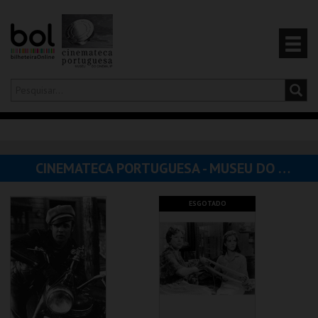
Olá,
iniciar sessão
PT
0
CARRINHO
CINEMATECA PORTUGUESA - MUSEU DO CINEMA
EVENTOS
ESGOTADO
CARTÕES
PRODUTOS